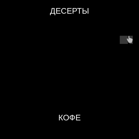
ДЕСЕРТЫ
НАШИ СОЦ СЕТИ
ТЕЛЕФОН
РЕСТОРАН: +7 (915) 064-99-44
ВИНОТЕКА: +7 (915) 064-55-44
ВРЕМЯ РАБОТЫ
ЕЖЕДНЕВНО С 11:00 ДО 23:00
TERMS OF USE
ALL RIGHTS RESERVED
© 2026
PRIVACY POLICY
SEPTA
КОФЕ